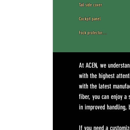
Tail side cover

Cockpit panel

Fock protector

Airbox cover

Alternator cover

At ACEN, we understand
Absorber cover

with the highest attent
with the latest manufa
Chain guard

fiber, you can enjoy a 
Upper rad cowl

in improved handling, b
Heat protection

If you need a customiz