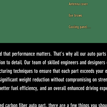
Antenna cover

Eye brows

Cooling panel

Lip Spoilers

Rear roof spoiler

 that performance matters. That's why all our auto parts 
Steering wheel

ion to detail. Our team of skilled engineers and designers
cturing techniques to ensure that each part exceeds your 
Mirror Covers

significant weight reduction without compromising on streng
Air Ducts

etter fuel efficiency, and an overall enhanced driving exp
Fender
ed carbon fiber auto part, there are a few things you shou