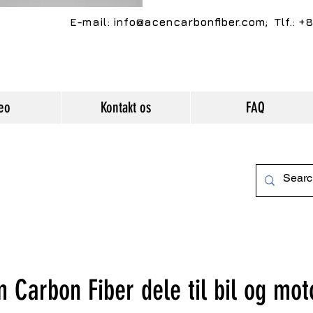
nmelde dig og fortælle deres
E-mail:
info@acencarbonfiber.com
; Tlf.: 
venner, hvor god du er.&quot;
eo
Kontakt os
FAQ
Jeffrey Taylor
uot;Jeg er en vidnesbyrd. Klik
 at redigere mig og tilføje tekst,
er siger noget godt om dig og
ine tjenester. Lad dine kunder
nmelde dig og fortælle deres
venner, hvor god du er.&quot;
 Carbon Fiber dele til bil og mot