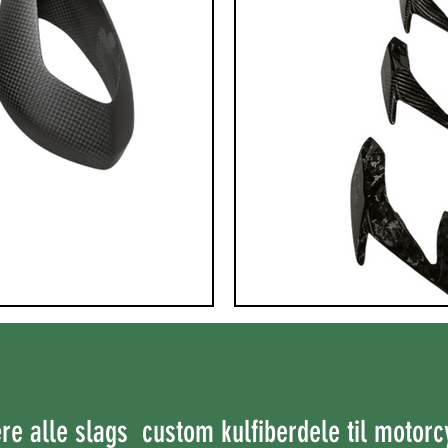
e alle slags custom kulfiberdele til motorcy