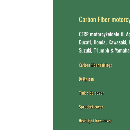
Carbon Fiber motorcy
CFRP motorcykeldele til A
Ducati, Honda, Kawasaki,
Suzuki, Triumph & Yamah
Carbon fiber fairings

Belly pan

Tank side cover

Sprocket cover

Headlight bow cover
