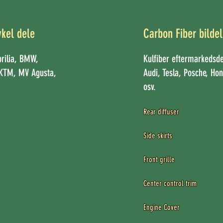
kel dele
Carbon Fiber bilde
prilia, BMW,
Kulfiber eftermarkedsde
 KTM, MV Agusta,
Audi, Tesla, Posche, Ho
a
osv.
Rear diffuser

Side skirts

Front grille

Center control trim

Engine Cover
