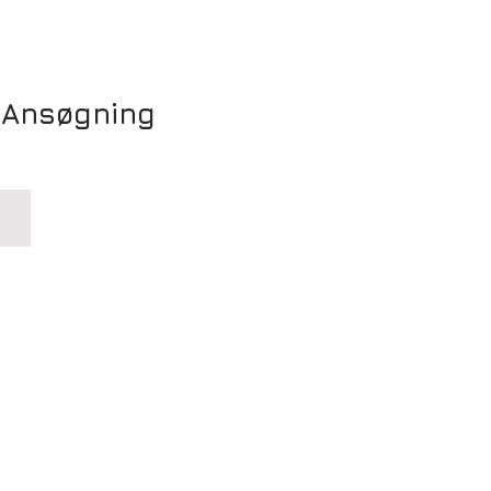
Ansøgning
Carbon Fiber Rods for Guitar Neck